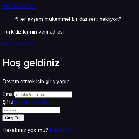
tv
show
.com.tr
“
Her akşam mükemmel bir dizi seni bekliyor.
”
Türk dizilerinin yeni adresi
tv
show
.com.tr
Hoş geldiniz
Devam etmek için giriş yapın
Email
Şifre
Şifremi Unuttum
Giriş Yap
Hesabınız yok mu?
Kayıt olun →