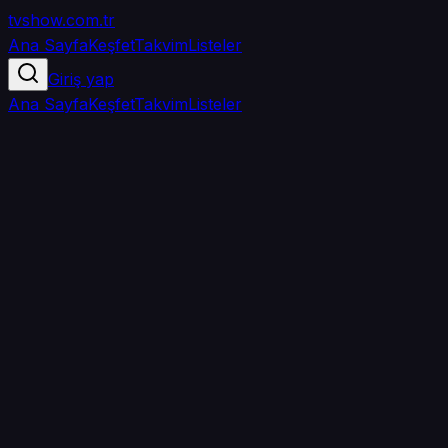
tvshow
.com.tr
Ana Sayfa
Keşfet
Takvim
Listeler
Giriş yap
Ana Sayfa
Keşfet
Takvim
Listeler
5.0
/ 5
·
TMDB
·
1
oy
Senin puanın yok
0
arkadaşın
izledi