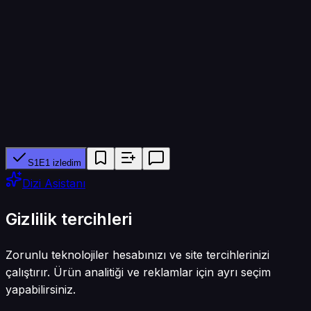
60 dk
Yapımcı ağ
ABC
Tür
Dram
S1E1 izledim
Dizi Asistanı
Gizlilik tercihleri
Zorunlu teknolojiler hesabınızı ve site tercihlerinizi
çalıştırır. Ürün analitiği ve reklamlar için ayrı seçim
yapabilirsiniz.