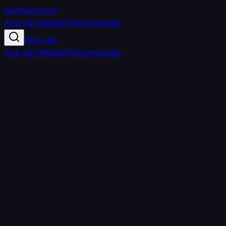
tvshow
.com.tr
Ana Sayfa
Keşfet
Takvim
Listeler
Giriş yap
Ana Sayfa
Keşfet
Takvim
Listeler
5.0
/ 5
·
TMDB
·
1
oy
Senin puanın yok
0
arkadaşın
izledi