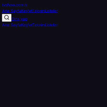
tvshow
.com.tr
Ana Sayfa
Keşfet
Takvim
Listeler
Giriş yap
Ana Sayfa
Keşfet
Takvim
Listeler
5.0
/ 5
·
TMDB
·
3
oy
Senin puanın yok
0
arkadaşın
izledi