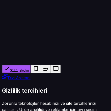
Bölüm süresi
30 dk
Yapımcı ağ
Teletoon
Tür
Animasyon
S1E1 izledim
Dizi Asistanı
Gizlilik tercihleri
Zorunlu teknolojiler hesabınızı ve site tercihlerinizi
çalıştırır. Ürün analitiği ve reklamlar için ayrı seçim