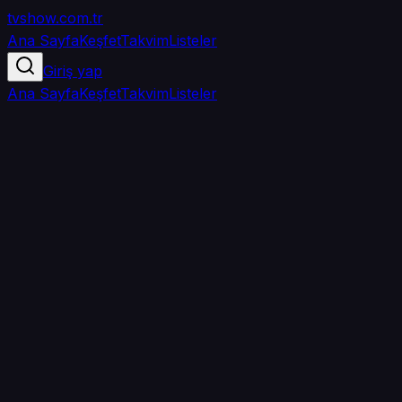
tvshow
.com.tr
Ana Sayfa
Keşfet
Takvim
Listeler
Giriş yap
Ana Sayfa
Keşfet
Takvim
Listeler
4.1
/ 5
·
TMDB
·
1.079
oy
Senin puanın yok
0
arkadaşın
izledi