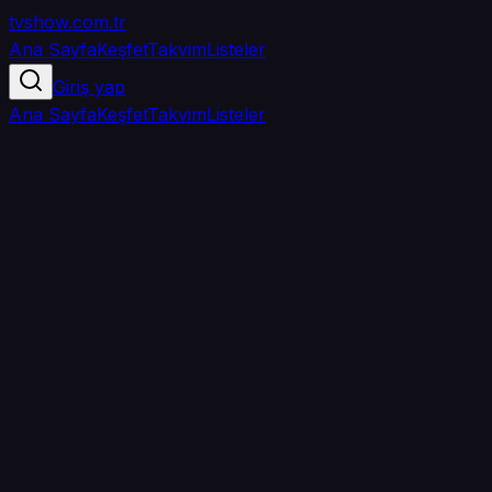
tvshow
.com.tr
Ana Sayfa
Keşfet
Takvim
Listeler
Giriş yap
Ana Sayfa
Keşfet
Takvim
Listeler
4.1
/ 5
·
TMDB
·
28
oy
Senin puanın yok
0
arkadaşın
izledi