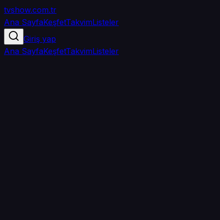
tvshow
.com.tr
Ana Sayfa
Keşfet
Takvim
Listeler
Giriş yap
Ana Sayfa
Keşfet
Takvim
Listeler
5.0
/ 5
·
TMDB
·
1
oy
Senin puanın yok
0
arkadaşın
izledi