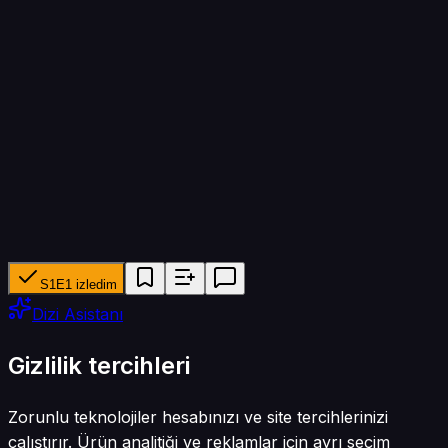
Bölüm süresi
60 dk
Yapımcı ağ
HGTV
Tür
Reality
S1E1 izledim
Dizi Asistanı
Gizlilik tercihleri
Zorunlu teknolojiler hesabınızı ve site tercihlerinizi
çalıştırır. Ürün analitiği ve reklamlar için ayrı seçim