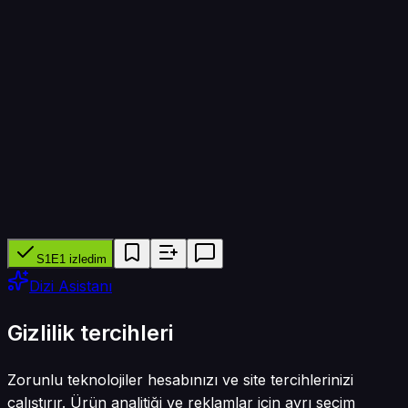
Bölüm süresi
25 dk
Yapımcı ağ
YouTube, F1TV
Tür
Belgesel
S1E1 izledim
Dizi Asistanı
Gizlilik tercihleri
Zorunlu teknolojiler hesabınızı ve site tercihlerinizi
çalıştırır. Ürün analitiği ve reklamlar için ayrı seçim