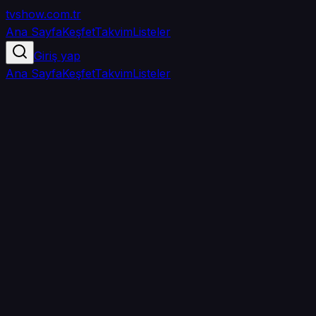
tvshow
.com.tr
Ana Sayfa
Keşfet
Takvim
Listeler
Giriş yap
Ana Sayfa
Keşfet
Takvim
Listeler
5.0
/ 5
·
TMDB
·
1
oy
Senin puanın yok
0
arkadaşın
izledi