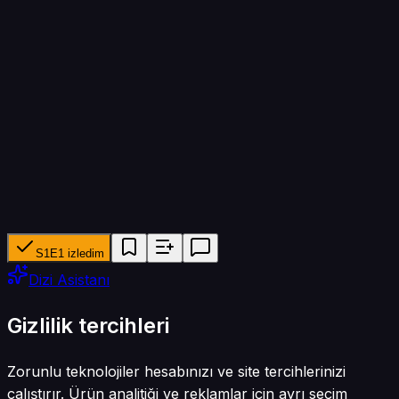
Bölüm süresi
30 dk
Yapımcı ağ
Oxygen
Tür
Komedi
S1E1 izledim
Dizi Asistanı
Gizlilik tercihleri
Zorunlu teknolojiler hesabınızı ve site tercihlerinizi
çalıştırır. Ürün analitiği ve reklamlar için ayrı seçim