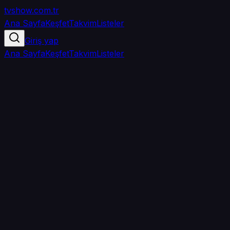
tvshow
.com.tr
Ana Sayfa
Keşfet
Takvim
Listeler
Giriş yap
Ana Sayfa
Keşfet
Takvim
Listeler
5.0
/ 5
·
TMDB
·
1
oy
Senin puanın yok
0
arkadaşın
izledi