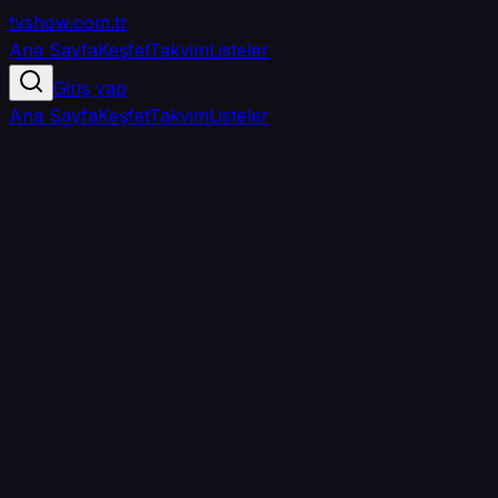
tvshow
.com.tr
Ana Sayfa
Keşfet
Takvim
Listeler
Giriş yap
Ana Sayfa
Keşfet
Takvim
Listeler
4.3
/ 5
·
TMDB
·
1.771
oy
Senin puanın yok
0
arkadaşın
izledi