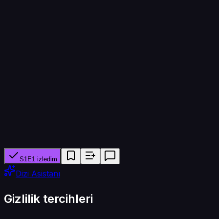
240
Bölüm süresi
45 dk
Yapımcı ağ
Cartoon Network
Tür
Animasyon · Aile · Bilim Kurgu · Fantastik
S1E1 izledim
Dizi Asistanı
Gizlilik tercihleri