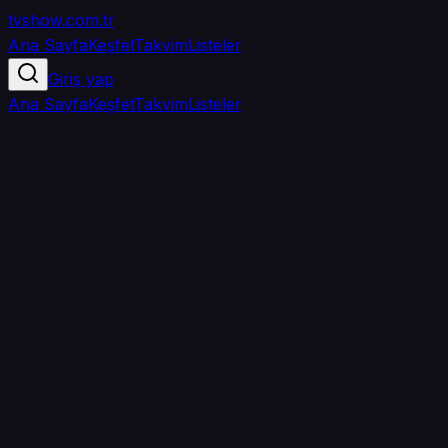
tvshow
.com.tr
Ana Sayfa
Keşfet
Takvim
Listeler
Giriş yap
Ana Sayfa
Keşfet
Takvim
Listeler
5.0
/ 5
·
TMDB
·
2
oy
Senin puanın yok
0
arkadaşın
izledi