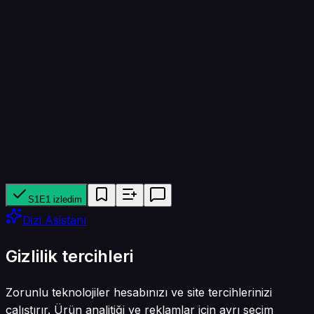
Bölüm süresi
45 dk
Yapımcı ağ
CBeebies, BBC iPlayer
Tür
Aile · Animasyon
S1E1 izledim
Dizi Asistanı
Gizlilik tercihleri
Zorunlu teknolojiler hesabınızı ve site tercihlerinizi
çalıştırır. Ürün analitiği ve reklamlar için ayrı seçim