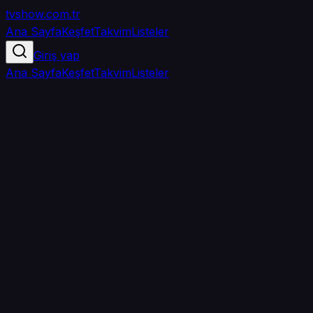
tvshow
.com.tr
Ana Sayfa
Keşfet
Takvim
Listeler
Giriş yap
Ana Sayfa
Keşfet
Takvim
Listeler
5.0
/ 5
·
TMDB
·
1
oy
Senin puanın yok
0
arkadaşın
izledi