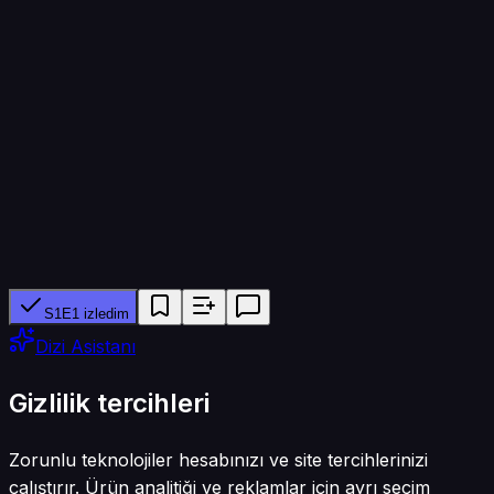
Bölüm süresi
45 dk
Yapımcı ağ
SonyLIV, Sony Entertainment Television, LIV Arabia
Tür
Dram · Aile
S1E1 izledim
Dizi Asistanı
Gizlilik tercihleri
Zorunlu teknolojiler hesabınızı ve site tercihlerinizi
çalıştırır. Ürün analitiği ve reklamlar için ayrı seçim