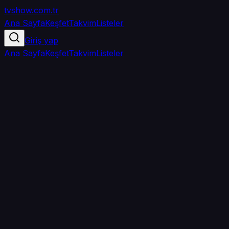
tvshow
.com.tr
Ana Sayfa
Keşfet
Takvim
Listeler
Giriş yap
Ana Sayfa
Keşfet
Takvim
Listeler
5.0
/ 5
·
TMDB
·
3
oy
Senin puanın yok
0
arkadaşın
izledi