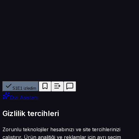
Bölüm süresi
45 dk
Yapımcı ağ
A&E
Tür
Suç · Reality · Belgesel
S1E1 izledim
Dizi Asistanı
Gizlilik tercihleri
Zorunlu teknolojiler hesabınızı ve site tercihlerinizi
çalıştırır. Ürün analitiği ve reklamlar için ayrı seçim