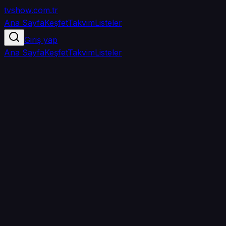
tvshow
.com.tr
Ana Sayfa
Keşfet
Takvim
Listeler
Giriş yap
Ana Sayfa
Keşfet
Takvim
Listeler
4.3
/ 5
·
TMDB
·
289
oy
Senin puanın yok
0
arkadaşın
izledi