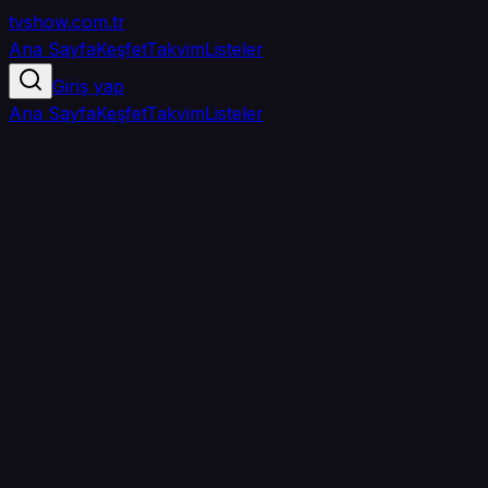
tvshow
.com.tr
Ana Sayfa
Keşfet
Takvim
Listeler
Giriş yap
Ana Sayfa
Keşfet
Takvim
Listeler
3.9
/ 5
·
TMDB
·
20
oy
Senin puanın yok
0
arkadaşın
izledi