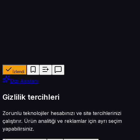
40 dk
Yapımcı ağ
Exxen, GAİN
Tür
Komedi
İzlendi
Dizi Asistanı
Gizlilik tercihleri
Zorunlu teknolojiler hesabınızı ve site tercihlerinizi
çalıştırır. Ürün analitiği ve reklamlar için ayrı seçim
yapabilirsiniz.