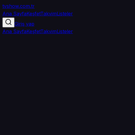
tvshow
.com.tr
Ana Sayfa
Keşfet
Takvim
Listeler
Giriş yap
Ana Sayfa
Keşfet
Takvim
Listeler
4.1
/ 5
·
TMDB
·
242
oy
Senin puanın yok
0
arkadaşın
izledi