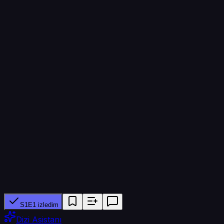
Sezon
4
Bölüm
34
Bölüm süresi
57 dk
Yapımcı ağ
Rai 1
Tür
Dram
S1E1 izledim
Dizi Asistanı