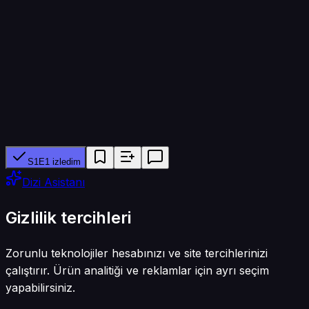
45 dk
Yapımcı ağ
Markíza
Tür
Dram
S1E1 izledim
Dizi Asistanı
Gizlilik tercihleri
Zorunlu teknolojiler hesabınızı ve site tercihlerinizi
çalıştırır. Ürün analitiği ve reklamlar için ayrı seçim
yapabilirsiniz.