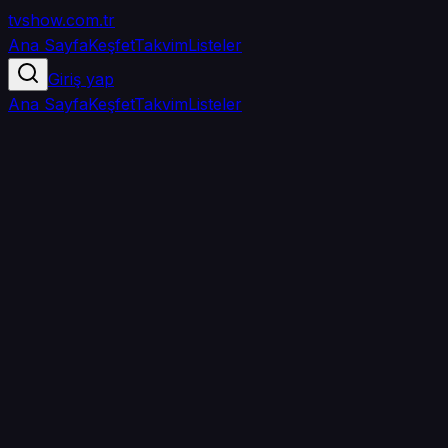
tvshow
.com.tr
Ana Sayfa
Keşfet
Takvim
Listeler
Giriş yap
Ana Sayfa
Keşfet
Takvim
Listeler
5.0
/ 5
·
TMDB
·
1
oy
Senin puanın yok
0
arkadaşın
izledi