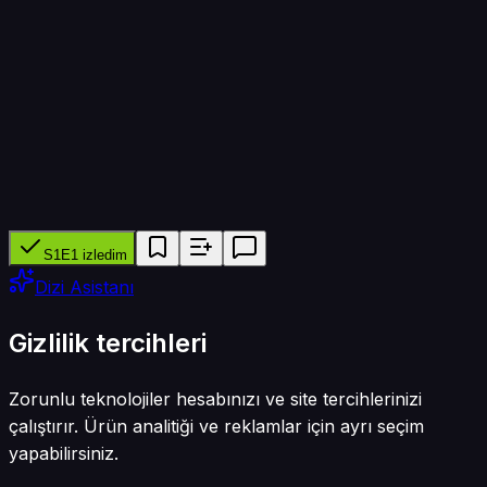
180 dk
Yapımcı ağ
Nippon TV
Tür
Belgesel
S1E1 izledim
Dizi Asistanı
Gizlilik tercihleri
Zorunlu teknolojiler hesabınızı ve site tercihlerinizi
çalıştırır. Ürün analitiği ve reklamlar için ayrı seçim
yapabilirsiniz.