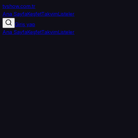
tvshow
.com.tr
Ana Sayfa
Keşfet
Takvim
Listeler
Giriş yap
Ana Sayfa
Keşfet
Takvim
Listeler
5.0
/ 5
·
TMDB
·
1
oy
Senin puanın yok
0
arkadaşın
izledi