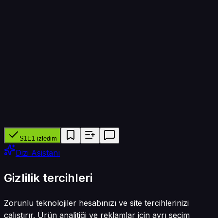
Bölüm süresi
45 dk
Yapımcı ağ
YouTube
Tür
Belgesel · Reality
S1E1 izledim
Dizi Asistanı
Gizlilik tercihleri
Zorunlu teknolojiler hesabınızı ve site tercihlerinizi
çalıştırır. Ürün analitiği ve reklamlar için ayrı seçim