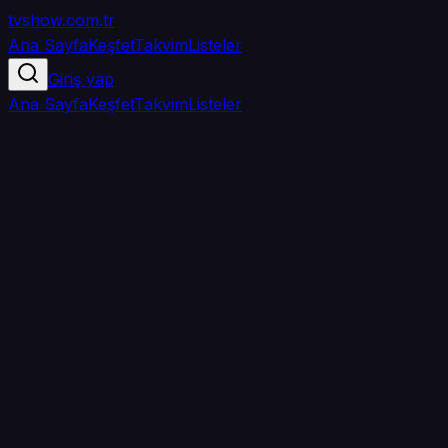
tvshow
.com.tr
Ana Sayfa
Keşfet
Takvim
Listeler
Giriş yap
Ana Sayfa
Keşfet
Takvim
Listeler
5.0
/ 5
·
TMDB
·
1
oy
Senin puanın yok
0
arkadaşın
izledi