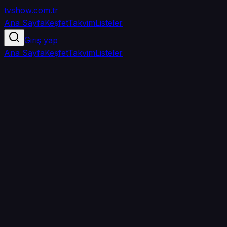
tvshow
.com.tr
Ana Sayfa
Keşfet
Takvim
Listeler
Giriş yap
Ana Sayfa
Keşfet
Takvim
Listeler
5.0
/ 5
·
TMDB
·
1
oy
Senin puanın yok
0
arkadaşın
izledi