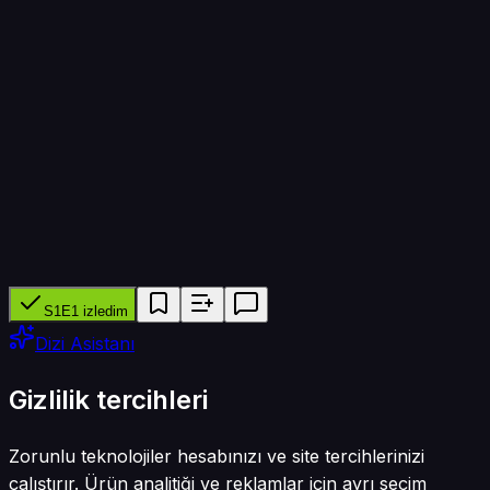
Bölüm süresi
45 dk
Yapımcı ağ
—
Tür
Belgesel · Suç
S1E1 izledim
Dizi Asistanı
Gizlilik tercihleri
Zorunlu teknolojiler hesabınızı ve site tercihlerinizi
çalıştırır. Ürün analitiği ve reklamlar için ayrı seçim