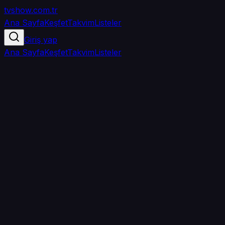
tvshow
.com.tr
Ana Sayfa
Keşfet
Takvim
Listeler
Giriş yap
Ana Sayfa
Keşfet
Takvim
Listeler
3.8
/ 5
·
TMDB
·
2
oy
Senin puanın yok
0
arkadaşın
izledi