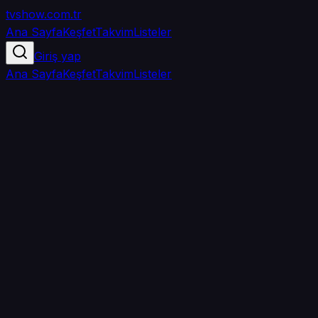
tvshow
.com.tr
Ana Sayfa
Keşfet
Takvim
Listeler
Giriş yap
Ana Sayfa
Keşfet
Takvim
Listeler
4.5
/ 5
·
TMDB
·
2
oy
Senin puanın yok
0
arkadaşın
izledi