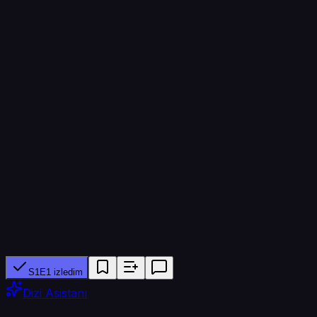
1
Bölüm
13
Bölüm süresi
60 dk
Yapımcı ağ
TRT 1
Tür
Dram
S1E1 izledim
Dizi Asistanı