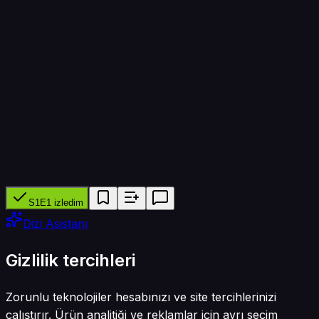
Bölüm süresi
25 dk
Yapımcı ağ
—
Tür
Belgesel
S1E1 izledim
Dizi Asistanı
Gizlilik tercihleri
Zorunlu teknolojiler hesabınızı ve site tercihlerinizi
çalıştırır. Ürün analitiği ve reklamlar için ayrı seçim