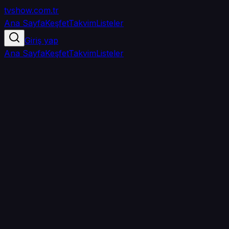
tvshow
.com.tr
Ana Sayfa
Keşfet
Takvim
Listeler
Giriş yap
Ana Sayfa
Keşfet
Takvim
Listeler
5.0
/ 5
·
TMDB
·
2
oy
Senin puanın yok
0
arkadaşın
izledi