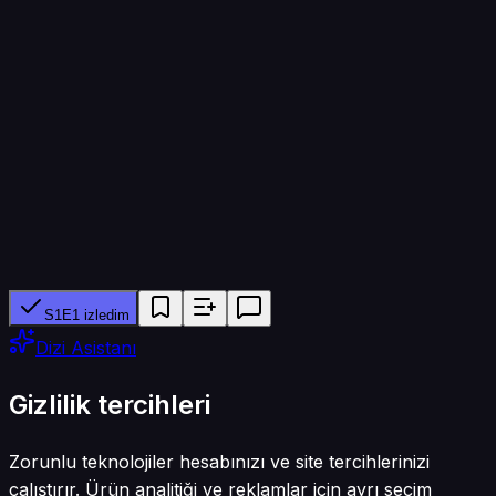
Bölüm süresi
45 dk
Yapımcı ağ
LINE TV, Channel 8
Tür
Dram
S1E1 izledim
Dizi Asistanı
Gizlilik tercihleri
Zorunlu teknolojiler hesabınızı ve site tercihlerinizi
çalıştırır. Ürün analitiği ve reklamlar için ayrı seçim