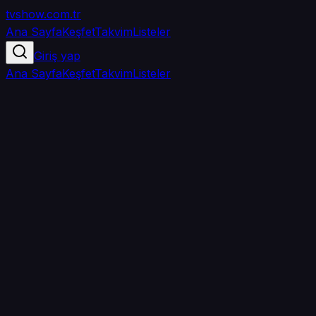
tvshow
.com.tr
Ana Sayfa
Keşfet
Takvim
Listeler
Giriş yap
Ana Sayfa
Keşfet
Takvim
Listeler
5.0
/ 5
·
TMDB
·
1
oy
Senin puanın yok
0
arkadaşın
izledi