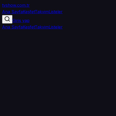
tvshow
.com.tr
Ana Sayfa
Keşfet
Takvim
Listeler
Giriş yap
Ana Sayfa
Keşfet
Takvim
Listeler
5.0
/ 5
·
TMDB
·
1
oy
Senin puanın yok
0
arkadaşın
izledi