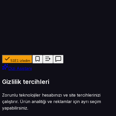
30 dk
Yapımcı ağ
YouTube, TVB Jade, Astro AEC
Tür
Reality · Belgesel
S1E1 izledim
Dizi Asistanı
Gizlilik tercihleri
Zorunlu teknolojiler hesabınızı ve site tercihlerinizi
çalıştırır. Ürün analitiği ve reklamlar için ayrı seçim
yapabilirsiniz.