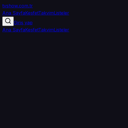
tvshow
.com.tr
Ana Sayfa
Keşfet
Takvim
Listeler
Giriş yap
Ana Sayfa
Keşfet
Takvim
Listeler
4.4
/ 5
·
TMDB
·
5
oy
Senin puanın yok
0
arkadaşın
izledi