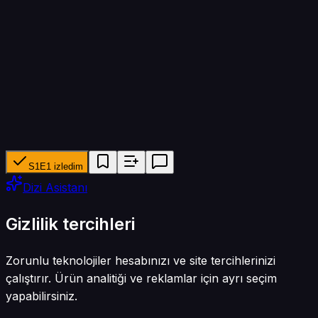
37 dk
Yapımcı ağ
Tencent Video
Tür
Reality
S1E1 izledim
Dizi Asistanı
Gizlilik tercihleri
Zorunlu teknolojiler hesabınızı ve site tercihlerinizi
çalıştırır. Ürün analitiği ve reklamlar için ayrı seçim
yapabilirsiniz.