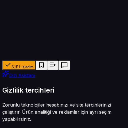
30 dk
Yapımcı ağ
Mango TV, Tencent Video, Douyin
Tür
Reality
S1E1 izledim
Dizi Asistanı
Gizlilik tercihleri
Zorunlu teknolojiler hesabınızı ve site tercihlerinizi
çalıştırır. Ürün analitiği ve reklamlar için ayrı seçim
yapabilirsiniz.