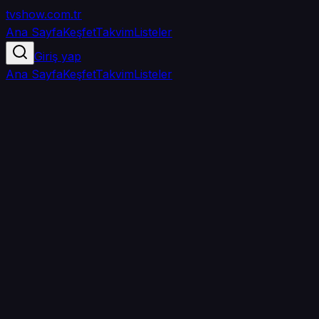
tvshow
.com.tr
Ana Sayfa
Keşfet
Takvim
Listeler
Giriş yap
Ana Sayfa
Keşfet
Takvim
Listeler
5.0
/ 5
·
TMDB
·
1
oy
Senin puanın yok
0
arkadaşın
izledi