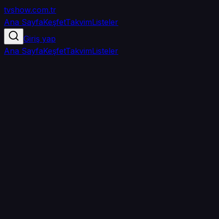
tvshow
.com.tr
Ana Sayfa
Keşfet
Takvim
Listeler
Giriş yap
Ana Sayfa
Keşfet
Takvim
Listeler
5.0
/ 5
·
TMDB
·
1
oy
Senin puanın yok
0
arkadaşın
izledi