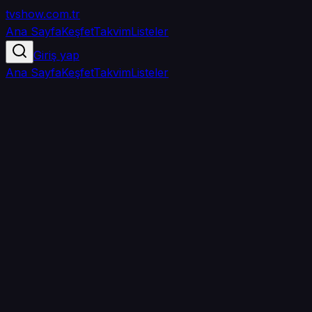
tvshow
.com.tr
Ana Sayfa
Keşfet
Takvim
Listeler
Giriş yap
Ana Sayfa
Keşfet
Takvim
Listeler
5.0
/ 5
·
TMDB
·
1
oy
Senin puanın yok
0
arkadaşın
izledi