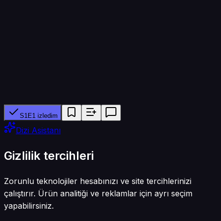
45 dk
Yapımcı ağ
Jiangsu Television, iQiyi, Youku
Tür
Dram · Tarihi
S1E1 izledim
Dizi Asistanı
Gizlilik tercihleri
Zorunlu teknolojiler hesabınızı ve site tercihlerinizi
çalıştırır. Ürün analitiği ve reklamlar için ayrı seçim
yapabilirsiniz.