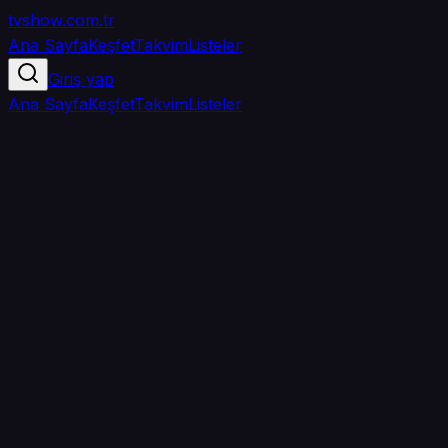
tvshow
.com.tr
Ana Sayfa
Keşfet
Takvim
Listeler
Giriş yap
Ana Sayfa
Keşfet
Takvim
Listeler
5.0
/ 5
·
TMDB
·
2
oy
Senin puanın yok
0
arkadaşın
izledi