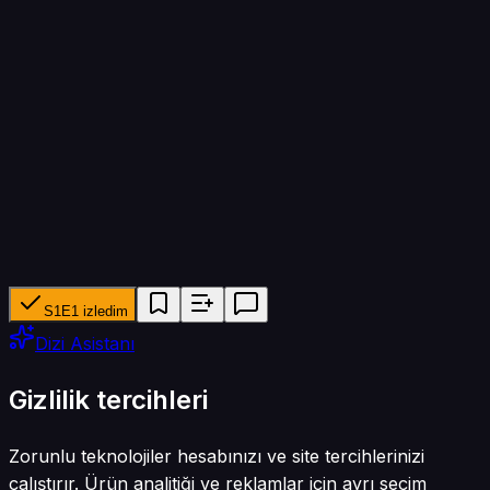
Bölüm süresi
45 dk
Yapımcı ağ
YouTube
Tür
Reality
S1E1 izledim
Dizi Asistanı
Gizlilik tercihleri
Zorunlu teknolojiler hesabınızı ve site tercihlerinizi
çalıştırır. Ürün analitiği ve reklamlar için ayrı seçim