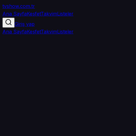
tvshow
.com.tr
Ana Sayfa
Keşfet
Takvim
Listeler
Giriş yap
Ana Sayfa
Keşfet
Takvim
Listeler
5.0
/ 5
·
TMDB
·
1
oy
Senin puanın yok
0
arkadaşın
izledi