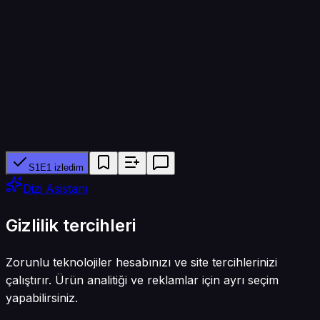
45 dk
Yapımcı ağ
iQiyi
Tür
Dram · Komedi
S1E1 izledim
Dizi Asistanı
Gizlilik tercihleri
Zorunlu teknolojiler hesabınızı ve site tercihlerinizi
çalıştırır. Ürün analitiği ve reklamlar için ayrı seçim
yapabilirsiniz.