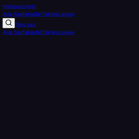
tvshow
.com.tr
Ana Sayfa
Keşfet
Takvim
Listeler
Giriş yap
Ana Sayfa
Keşfet
Takvim
Listeler
5.0
/ 5
·
TMDB
·
1
oy
Senin puanın yok
0
arkadaşın
izledi