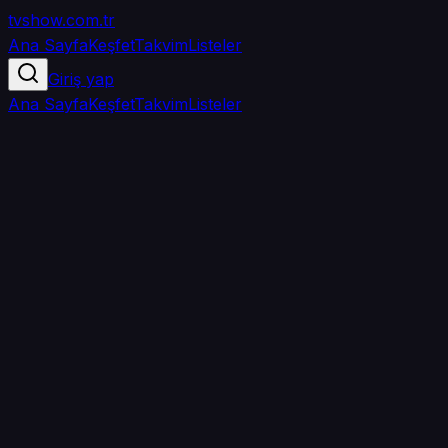
tvshow
.com.tr
Ana Sayfa
Keşfet
Takvim
Listeler
Giriş yap
Ana Sayfa
Keşfet
Takvim
Listeler
5.0
/ 5
·
TMDB
·
1
oy
Senin puanın yok
0
arkadaşın
izledi