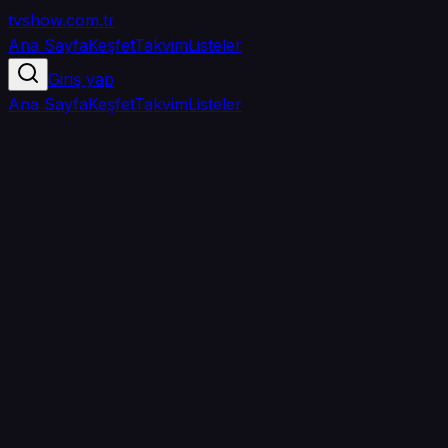
tvshow
.com.tr
Ana Sayfa
Keşfet
Takvim
Listeler
Giriş yap
Ana Sayfa
Keşfet
Takvim
Listeler
5.0
/ 5
·
TMDB
·
1
oy
Senin puanın yok
0
arkadaşın
izledi