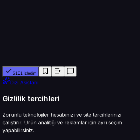
45 dk
Yapımcı ağ
Tencent Video
Tür
Dram
S1E1 izledim
Dizi Asistanı
Gizlilik tercihleri
Zorunlu teknolojiler hesabınızı ve site tercihlerinizi
çalıştırır. Ürün analitiği ve reklamlar için ayrı seçim
yapabilirsiniz.