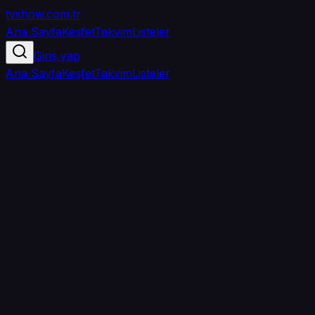
tvshow
.com.tr
Ana Sayfa
Keşfet
Takvim
Listeler
Giriş yap
Ana Sayfa
Keşfet
Takvim
Listeler
5.0
/ 5
·
TMDB
·
1
oy
Senin puanın yok
0
arkadaşın
izledi