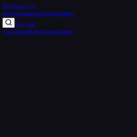
tvshow
.com.tr
Ana Sayfa
Keşfet
Takvim
Listeler
Giriş yap
Ana Sayfa
Keşfet
Takvim
Listeler
5.0
/ 5
·
TMDB
·
1
oy
Senin puanın yok
0
arkadaşın
izledi