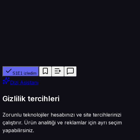
45 dk
Yapımcı ağ
wavve
Tür
Dram
S1E1 izledim
Dizi Asistanı
Gizlilik tercihleri
Zorunlu teknolojiler hesabınızı ve site tercihlerinizi
çalıştırır. Ürün analitiği ve reklamlar için ayrı seçim
yapabilirsiniz.