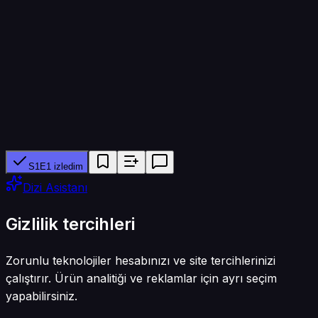
45 dk
Yapımcı ağ
—
Tür
Dram
S1E1 izledim
Dizi Asistanı
Gizlilik tercihleri
Zorunlu teknolojiler hesabınızı ve site tercihlerinizi
çalıştırır. Ürün analitiği ve reklamlar için ayrı seçim
yapabilirsiniz.