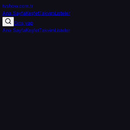
tvshow
.com.tr
Ana Sayfa
Keşfet
Takvim
Listeler
Giriş yap
Ana Sayfa
Keşfet
Takvim
Listeler
5.0
/ 5
·
TMDB
·
1
oy
Senin puanın yok
0
arkadaşın
izledi