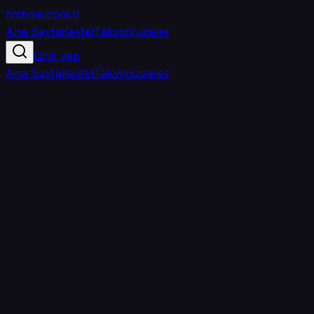
tvshow
.com.tr
Ana Sayfa
Keşfet
Takvim
Listeler
Giriş yap
Ana Sayfa
Keşfet
Takvim
Listeler
5.0
/ 5
·
TMDB
·
1
oy
Senin puanın yok
0
arkadaşın
izledi