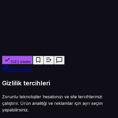
45 dk
Yapımcı ağ
—
Tür
Animasyon
S1E1 izledim
Dizi Asistanı
Gizlilik tercihleri
Zorunlu teknolojiler hesabınızı ve site tercihlerinizi
çalıştırır. Ürün analitiği ve reklamlar için ayrı seçim
yapabilirsiniz.