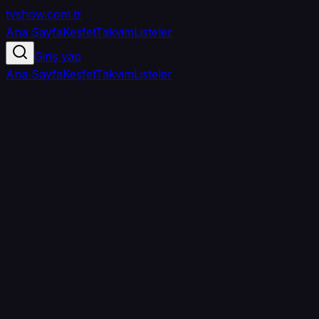
tvshow
.com.tr
Ana Sayfa
Keşfet
Takvim
Listeler
Giriş yap
Ana Sayfa
Keşfet
Takvim
Listeler
5.0
/ 5
·
TMDB
·
3
oy
Senin puanın yok
0
arkadaşın
izledi