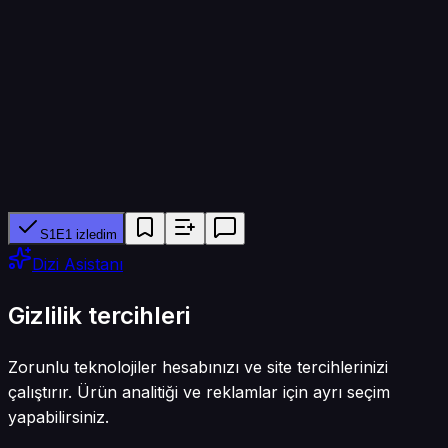
75 dk
Yapımcı ağ
ONE 31
Tür
Dram
S1E1 izledim
Dizi Asistanı
Gizlilik tercihleri
Zorunlu teknolojiler hesabınızı ve site tercihlerinizi
çalıştırır. Ürün analitiği ve reklamlar için ayrı seçim
yapabilirsiniz.