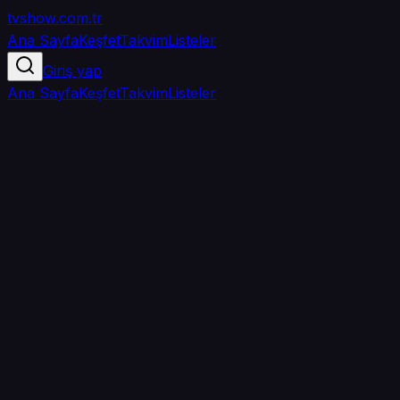
tvshow
.com.tr
Ana Sayfa
Keşfet
Takvim
Listeler
Giriş yap
Ana Sayfa
Keşfet
Takvim
Listeler
5.0
/ 5
·
TMDB
·
1
oy
Senin puanın yok
0
arkadaşın
izledi