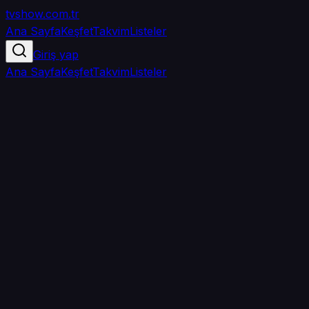
tvshow
.com.tr
Ana Sayfa
Keşfet
Takvim
Listeler
Giriş yap
Ana Sayfa
Keşfet
Takvim
Listeler
5.0
/ 5
·
TMDB
·
1
oy
Senin puanın yok
0
arkadaşın
izledi