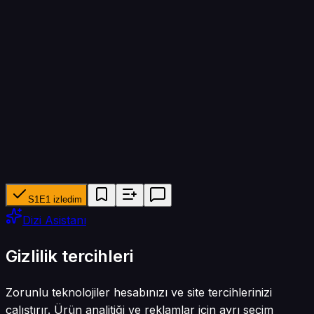
Bölüm süresi
90 dk
Yapımcı ağ
KBS2
Tür
Reality
S1E1 izledim
Dizi Asistanı
Gizlilik tercihleri
Zorunlu teknolojiler hesabınızı ve site tercihlerinizi
çalıştırır. Ürün analitiği ve reklamlar için ayrı seçim