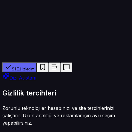
45 dk
Yapımcı ağ
iQiyi, Tencent Video, Youku
Tür
Dram
S1E1 izledim
Dizi Asistanı
Gizlilik tercihleri
Zorunlu teknolojiler hesabınızı ve site tercihlerinizi
çalıştırır. Ürün analitiği ve reklamlar için ayrı seçim
yapabilirsiniz.