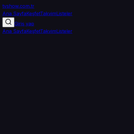
tvshow
.com.tr
Ana Sayfa
Keşfet
Takvim
Listeler
Giriş yap
Ana Sayfa
Keşfet
Takvim
Listeler
5.0
/ 5
·
TMDB
·
1
oy
Senin puanın yok
0
arkadaşın
izledi