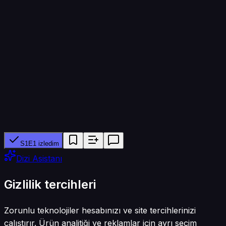
Bölüm süresi
45 dk
Yapımcı ağ
—
Tür
Dram
S1E1 izledim
Dizi Asistanı
Gizlilik tercihleri
Zorunlu teknolojiler hesabınızı ve site tercihlerinizi
çalıştırır. Ürün analitiği ve reklamlar için ayrı seçim