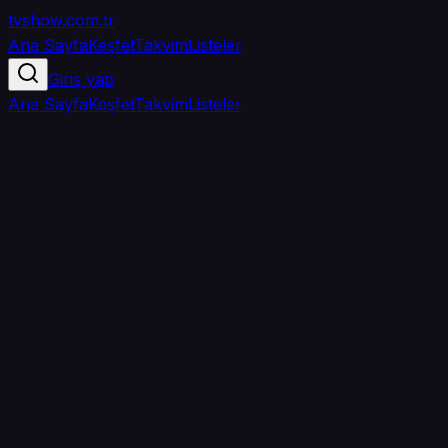
tvshow
.com.tr
Ana Sayfa
Keşfet
Takvim
Listeler
Giriş yap
Ana Sayfa
Keşfet
Takvim
Listeler
5.0
/ 5
·
TMDB
·
1
oy
Senin puanın yok
0
arkadaşın
izledi