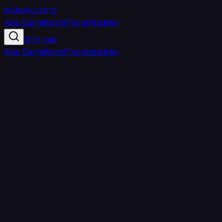
tvshow
.com.tr
Ana Sayfa
Keşfet
Takvim
Listeler
Giriş yap
Ana Sayfa
Keşfet
Takvim
Listeler
5.0
/ 5
·
TMDB
·
1
oy
Senin puanın yok
0
arkadaşın
izledi