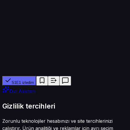
Bölüm süresi
45 dk
Yapımcı ağ
BBC One, ITV1
Tür
Dram
S1E1 izledim
Dizi Asistanı
Gizlilik tercihleri
Zorunlu teknolojiler hesabınızı ve site tercihlerinizi
çalıştırır. Ürün analitiği ve reklamlar için ayrı seçim