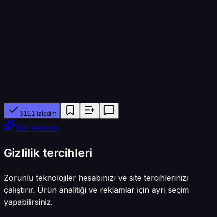
30 dk
Yapımcı ağ
ABC TV
Tür
Dram
S1E1 izledim
Dizi Asistanı
Gizlilik tercihleri
Zorunlu teknolojiler hesabınızı ve site tercihlerinizi
çalıştırır. Ürün analitiği ve reklamlar için ayrı seçim
yapabilirsiniz.