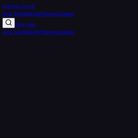
tvshow
.com.tr
Ana Sayfa
Keşfet
Takvim
Listeler
Giriş yap
Ana Sayfa
Keşfet
Takvim
Listeler
5.0
/ 5
·
TMDB
·
5
oy
Senin puanın yok
0
arkadaşın
izledi