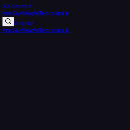
tvshow
.com.tr
Ana Sayfa
Keşfet
Takvim
Listeler
Giriş yap
Ana Sayfa
Keşfet
Takvim
Listeler
5.0
/ 5
·
TMDB
·
1
oy
Senin puanın yok
0
arkadaşın
izledi