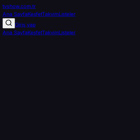
tvshow
.com.tr
Ana Sayfa
Keşfet
Takvim
Listeler
Giriş yap
Ana Sayfa
Keşfet
Takvim
Listeler
4.6
/ 5
·
TMDB
·
32
oy
Senin puanın yok
0
arkadaşın
izledi