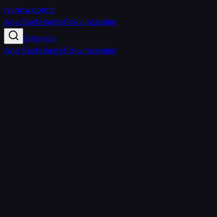
tvshow
.com.tr
Ana Sayfa
Keşfet
Takvim
Listeler
Giriş yap
Ana Sayfa
Keşfet
Takvim
Listeler
5.0
/ 5
·
TMDB
·
1
oy
Senin puanın yok
0
arkadaşın
izledi