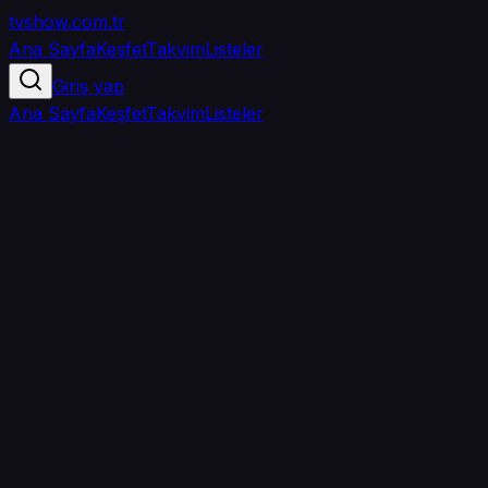
tvshow
.com.tr
Ana Sayfa
Keşfet
Takvim
Listeler
Giriş yap
Ana Sayfa
Keşfet
Takvim
Listeler
4.0
/ 5
·
TMDB
·
3.053
oy
Senin puanın yok
0
arkadaşın
izledi